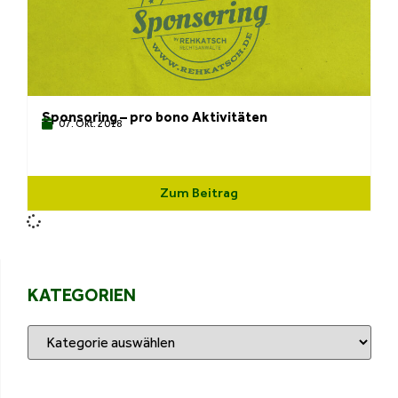
Sponsoring – pro bono Aktivitäten
07. Okt. 2018
Zum Beitrag
KATEGORIEN