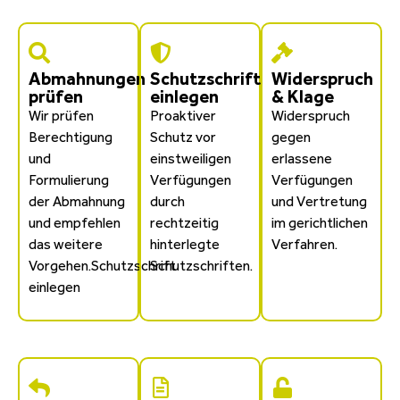
Abmahnungen
Schutzschrift
Widerspruch
prüfen
einlegen
& Klage
Wir prüfen
Proaktiver
Widerspruch
Berechtigung
Schutz vor
gegen
und
einstweiligen
erlassene
Formulierung
Verfügungen
Verfügungen
der Abmahnung
durch
und Vertretung
und empfehlen
rechtzeitig
im gerichtlichen
das weitere
hinterlegte
Verfahren.
Vorgehen.Schutzschrift
Schutzschriften.
einlegen