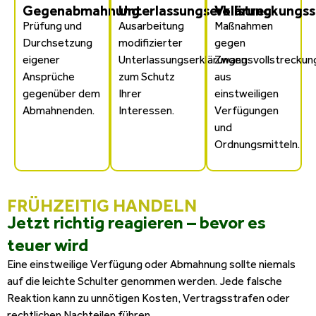
Gegenabmahnung
Unterlassungserklärung
Vollstreckungs
Prüfung und
Ausarbeitung
Maßnahmen
Durchsetzung
modifizierter
gegen
eigener
Unterlassungserklärungen
Zwangsvollstreckun
Ansprüche
zum Schutz
aus
gegenüber dem
Ihrer
einstweiligen
Abmahnenden.
Interessen.
Verfügungen
und
Ordnungsmitteln.
FRÜHZEITIG HANDELN
Jetzt richtig reagieren – bevor es
teuer wird
Eine einstweilige Verfügung oder Abmahnung sollte niemals
auf die leichte Schulter genommen werden. Jede falsche
Reaktion kann zu unnötigen Kosten, Vertragsstrafen oder
rechtlichen Nachteilen führen.