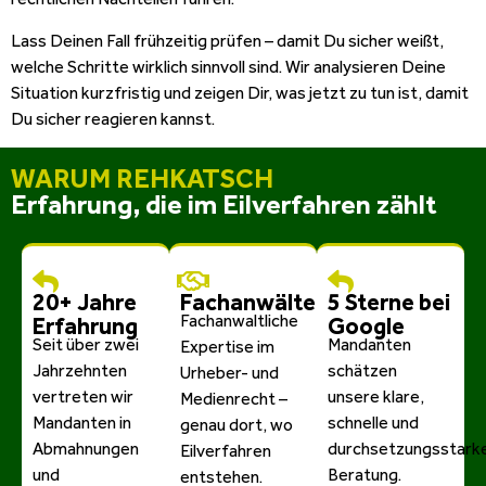
Lass Deinen Fall frühzeitig prüfen – damit Du sicher weißt,
welche Schritte wirklich sinnvoll sind. Wir analysieren Deine
Situation kurzfristig und zeigen Dir, was jetzt zu tun ist, damit
Du sicher reagieren kannst.
WARUM REHKATSCH
Erfahrung, die im Eilverfahren zählt
20+ Jahre
Fachanwälte
5 Sterne bei
Fachanwaltliche
Erfahrung
Google
Seit über zwei
Mandanten
Expertise im
Jahrzehnten
schätzen
Urheber- und
vertreten wir
unsere klare,
Medienrecht –
Mandanten in
schnelle und
genau dort, wo
Abmahnungen
durchsetzungsstark
Eilverfahren
und
Beratung.
entstehen.