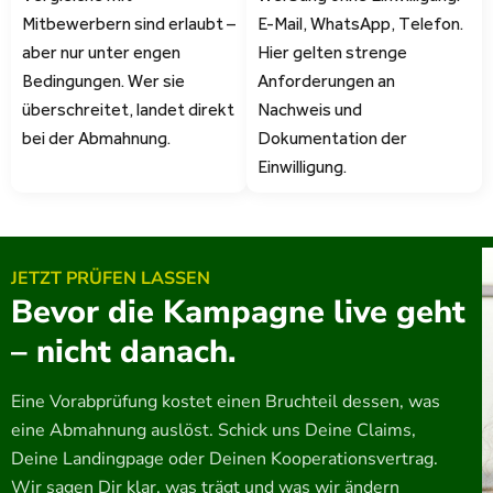
Mitbewerbern sind erlaubt –
E-Mail, WhatsApp, Telefon.
aber nur unter engen
Hier gelten strenge
Bedingungen. Wer sie
Anforderungen an
überschreitet, landet direkt
Nachweis und
bei der Abmahnung.
Dokumentation der
Einwilligung.
JETZT PRÜFEN LASSEN
Bevor die Kampagne live geht
– nicht danach.
Eine Vorabprüfung kostet einen Bruchteil dessen, was
eine Abmahnung auslöst. Schick uns Deine Claims,
Deine Landingpage oder Deinen Kooperationsvertrag.
Wir sagen Dir klar, was trägt und was wir ändern