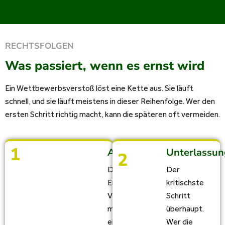
RECHTSFOLGEN
Was passiert, wenn es ernst wird
Ein Wettbewerbsverstoß löst eine Kette aus. Sie läuft
schnell, und sie läuft meistens in dieser Reihenfolge. Wer den
ersten Schritt richtig macht, kann die späteren oft vermeiden.
1
Abmahnung
Unterlassun
2
Der
Der
Einstieg.
kritischste
Verbunden
Schritt
mit
überhaupt.
einer
Wer die