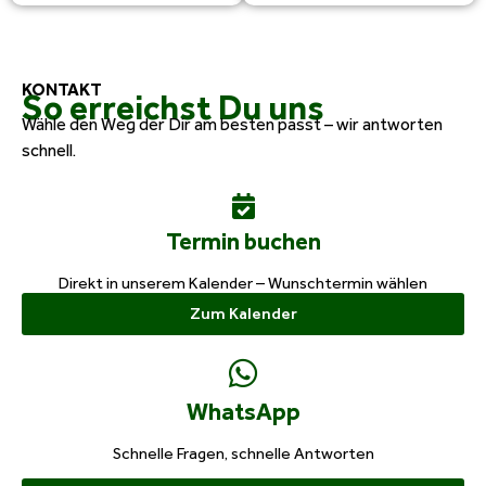
KONTAKT
So erreichst Du uns
Wähle den Weg der Dir am besten passt – wir antworten
schnell.
Termin buchen
Direkt in unserem Kalender – Wunschtermin wählen
Zum Kalender
WhatsApp
Schnelle Fragen, schnelle Antworten