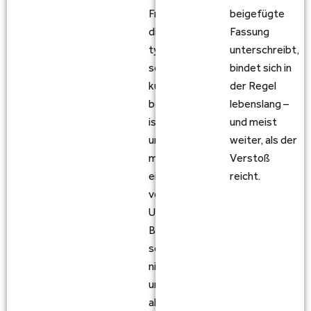
Frist,
beigefügte
die
Fassung
typischerweise
unterschreibt,
sehr
bindet sich in
kurz
der Regel
bemessen
lebenslang –
ist,
und meist
und
weiter, als der
mit
Verstoß
einer
reicht.
vorformulierten
Unterlassungserklärung.
Beides
sollte
nicht
ungeprüft
akzeptiert