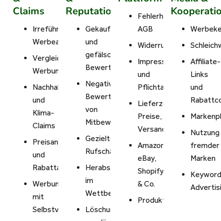
Claims
Reputation
Kooperati
Fehlerhafte
Irreführende
Gekaufte
AGB
Werbeke
Werbeaussagen
und
Widerrufsbelehrung
Schleich
gefälschte
Vergleichende
Impressum
Affiliate-
Bewertungen
Werbung
und
Links
Negative
Nachhaltigkeits-
Pflichtangaben
und
Bewertungen
und
Rabattc
Lieferzeiten,
von
Klima-
Preise,
Markenpl
Mitbewerbern
Claims
Versandkosten
Nutzung
Gezielte
Preisangaben
Amazon,
fremder
Rufschädigung
und
eBay,
Marken
Rabattaktionen
Herabsetzung
Shopify
Keywor
im
Werbung
& Co.
Advertis
Wettbewerb
mit
Produktnachahmung
Selbstverständlichkeiten
Löschung