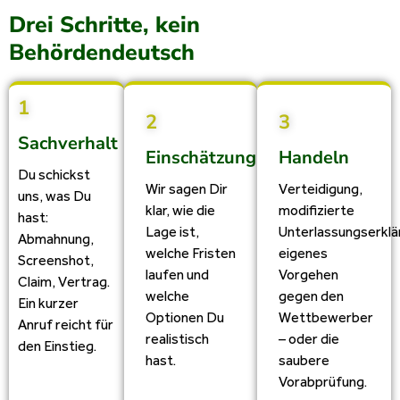
Drei Schritte, kein
Behördendeutsch
1
2
3
Sachverhalt
Einschätzung
Handeln
Du schickst
Wir sagen Dir
Verteidigung,
uns, was Du
klar, wie die
modifizierte
hast:
Lage ist,
Unterlassungserklä
Abmahnung,
welche Fristen
eigenes
Screenshot,
laufen und
Vorgehen
Claim, Vertrag.
welche
gegen den
Ein kurzer
Optionen Du
Wettbewerber
Anruf reicht für
realistisch
– oder die
den Einstieg.
hast.
saubere
Vorabprüfung.