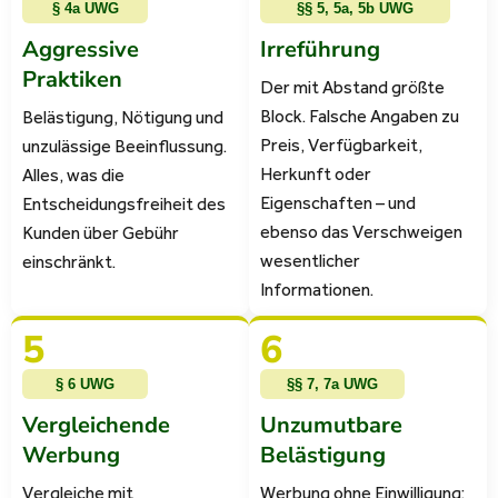
§ 4a UWG
§§ 5, 5a, 5b UWG
Aggressive
Irreführung
Praktiken
Der mit Abstand größte
Block. Falsche Angaben zu
Belästigung, Nötigung und
Preis, Verfügbarkeit,
unzulässige Beeinflussung.
Herkunft oder
Alles, was die
Eigenschaften – und
Entscheidungsfreiheit des
ebenso das Verschweigen
Kunden über Gebühr
wesentlicher
einschränkt.
Informationen.
5
6
§ 6 UWG
§§ 7, 7a UWG
Vergleichende
Unzumutbare
Werbung
Belästigung
Vergleiche mit
Werbung ohne Einwilligung: