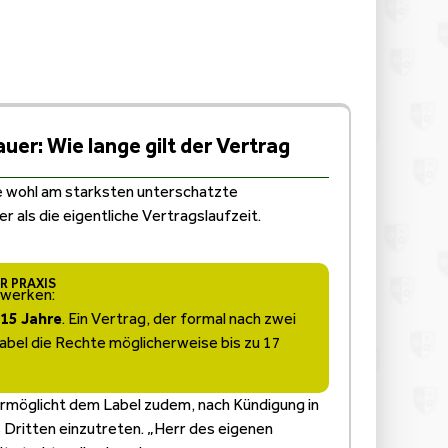
er: Wie lange gilt der Vertrag
e wohl am starksten unterschatzte
er als die eigentliche Vertragslaufzeit.
 PRAXIS
swerken:
 15 Jahre
. Ein Vertrag, der formal nach zwei
Label die Rechte möglicherweise bis zu 17
rmöglicht dem Label zudem, nach Kündigung in
Dritten einzutreten. „Herr des eigenen