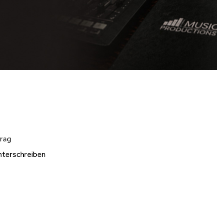
trag
nterschreiben