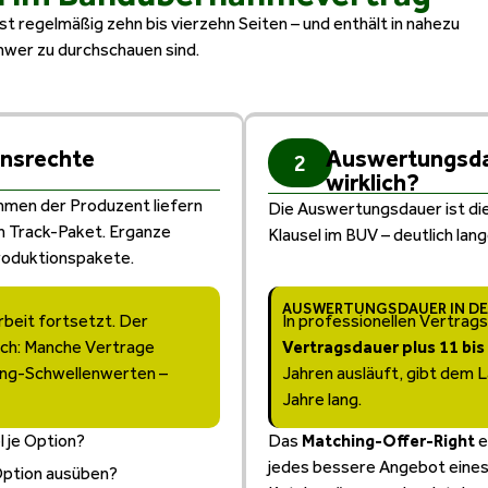
 regelmäßig zehn bis vierzehn Seiten – und enthält in nahezu
hwer zu durchschauen sind.
onsrechte
Auswertungsdau
2
wirklich?
ahmen der Produzent liefern
Die Auswertungsdauer ist di
in Track-Paket. Erganze
Klausel im BUV – deutlich lang
roduktionspakete.
AUSWERTUNGSDAUER IN DER
beit fortsetzt. Der
In professionellen Vertrag
sch: Manche Vertrage
Vertragsdauer plus 11 bis
ing-Schwellenwerten –
Jahren ausläuft, gibt dem 
Jahre lang.
l je Option?
Das
Matching-Offer-Right
e
jedes bessere Angebot eines 
 Option ausüben?