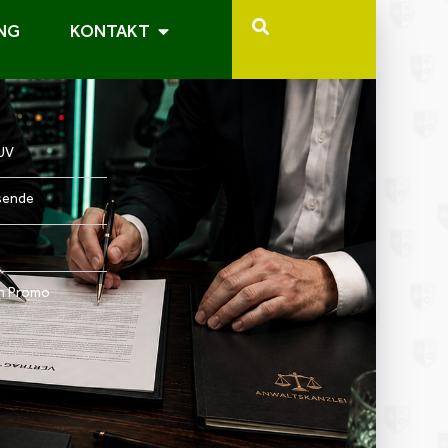
NG
KONTAKT
BUV
sende
ch Promo