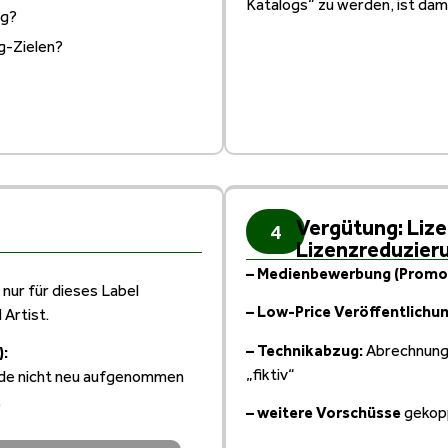
Katalogs“ zu werden, ist dami
ng?
g-Zielen?
Vergütung: Liz
4
Lizenzreduzier
– Medienbewerbung (Promo
nur für dieses Label
– Low-Price Veröffentlichu
 Artist.
– Technikabzug:
Abrechnungs
):
„fiktiv“
nde nicht neu aufgenommen
.
– weitere Vorschüsse
gekopp