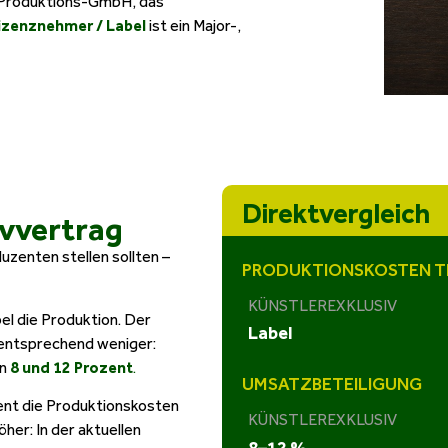
e Produktions-GmbH, das
izenznehmer / Label
ist ein Major-,
Direktvergleich
ivvertrag
duzenten stellen sollten –
PRODUKTIONSKOSTEN 
KÜNSTLEREXKLUSIV
el die Produktion. Der
Label
er entsprechend weniger:
en
8 und 12 Prozent
.
UMSATZBETEILIGUNG
ent die Produktionskosten
KÜNSTLEREXKLUSIV
öher: In der aktuellen