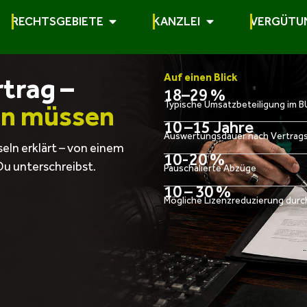
RECHTSGEBIETE
KANZLEI
VERGÜTU
Auf einen Blick
trag –
18–29 %
Typische Umsatzbeteiligung im 
en müssen
10 –15 Jahre
Auswertungsdauer nach Vertrag
seln erklärt – von einem
10-20 %
Du unterschreibst.
Pauschalierte Abzüge
10 – 30 %
Mögliche Lizenzreduzierung dur