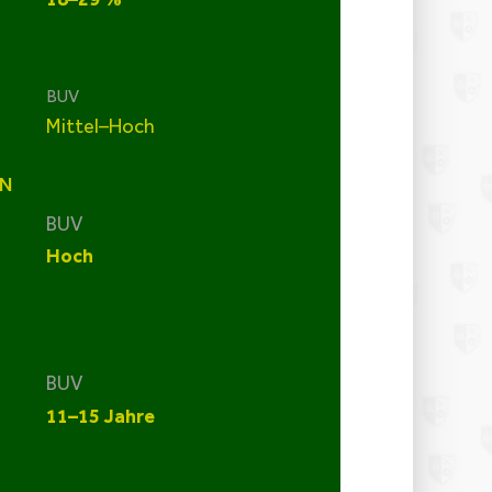
BUV
Mittel–Hoch
N
BUV
Hoch
BUV
11–15 Jahre