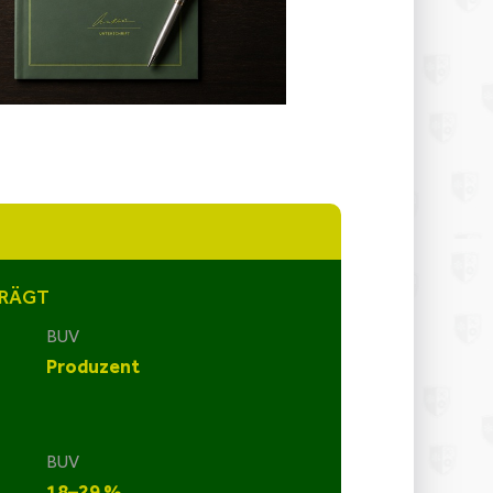
TRÄGT
BUV
Produzent
BUV
18–29 %