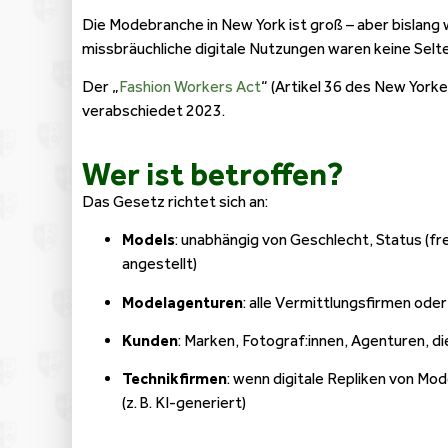
Die Modebranche in New York ist groß – aber bislang
missbräuchliche digitale Nutzungen waren keine Selte
Der „
Fashion Workers Act
“ (Artikel 36 des New York
verabschiedet 2023.
Wer ist betroffen?
Das Gesetz richtet sich an:
Models
: unabhängig von Geschlecht, Status (fr
angestellt)
Modelagenturen
: alle Vermittlungsfirmen od
Kunden
: Marken, Fotograf:innen, Agenturen, d
Technikfirmen
: wenn digitale Repliken von Mo
(z. B. KI-generiert)