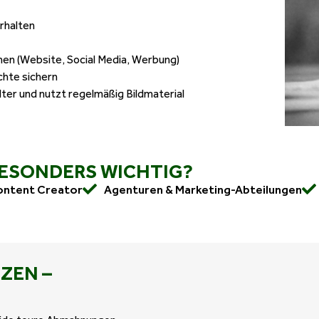
rhalten
hen (Website, Social Media, Werbung)
chte sichern
ter und nutzt regelmäßig Bildmaterial
BESONDERS WICHTIG?
Content Creator
Agenturen & Marketing-Abteilungen
ZEN –