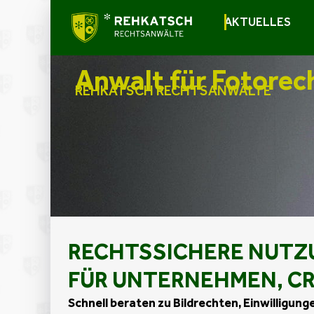
AKTUELLES
Anwalt für Fotorec
REHKATSCH RECHTSANWÄLTE
RECHTSSICHERE NUTZ
FÜR UNTERNEHMEN, C
Schnell beraten zu Bildrechten, Einwilligun