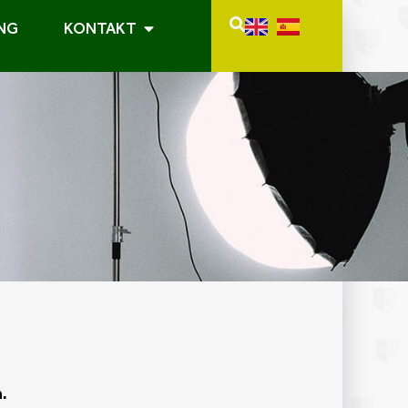
NG
KONTAKT
a.