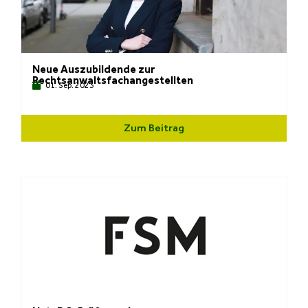
Neue Auszubildende zur
Rechtsanwaltsfachangestellten
01. Sep. 2023
Zum Beitrag