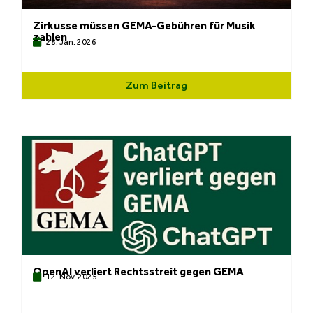
Zirkusse müssen GEMA-Gebühren für Musik
zahlen
28. Jan. 2026
Zum Beitrag
OpenAI verliert Rechtsstreit gegen GEMA
12. Nov. 2025