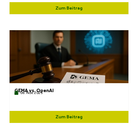
Zum Beitrag
GEMA vs. OpenAI
06. Nov. 2025
Zum Beitrag