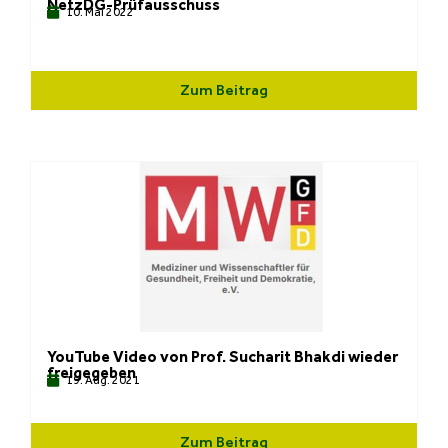
NetzDG-Prüfausschuss
10. Mai 2022
Zum Beitrag
YouTube Video von Prof. Sucharit Bhakdi wieder
freigegeben
19. Aug. 2021
Zum Beitrag